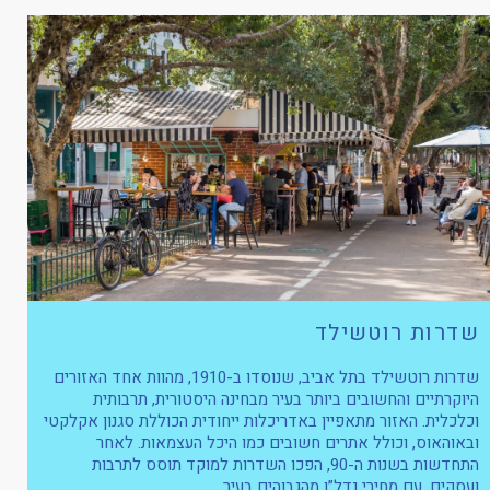
שדרות רוטשילד
שדרות רוטשילד בתל אביב, שנוסדו ב-1910, מהוות אחד האזורים
היוקרתיים והחשובים ביותר בעיר מבחינה היסטורית, תרבותית
וכלכלית. האזור מתאפיין באדריכלות ייחודית הכוללת סגנון אקלקטי
ובאוהאוס, וכולל אתרים חשובים כמו היכל העצמאות. לאחר
התחדשות בשנות ה-90, הפכו השדרות למוקד תוסס לתרבות
ועסקים, עם מחירי נדל”ן מהגבוהים בעיר.