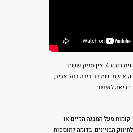
בינואר 2018 אושרה בעיריית תל אביב תכנית רובע 3 וביוני 2018 אושרה תכנית רובע 4. אין ספק ששתי
 הוא שמי שמוכר דירה בתל אביב,
 הביאה לאישור.
התשלום מתבקש ע”י העירייה עבור זכויות בנייה (בדרך כלל תוספת של 1.65 קומות מעל המבנה הקיים או
ריסה ובנייה), שאושרו על ידה ברובעים 3 ו-4 בכפוף לחיזוק הבניינים, בדומה לתוספות