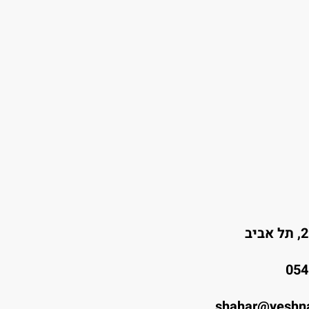
054
shahar@yeshna