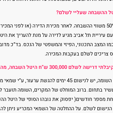
טל ההשבחה שעליי לשלם?
שיעור ההיטל הינו 50% משווי ההשבחה. לאחר מכירת הדירה (או לפ
ם עיריית תל אביב מגיע לדירה על מנת להעריך את היט
כמו המצב התכנוני, הפיזי והמשפטי של הנכס. בד”כ מדו
 צריכים לשלם בעקבות המכירה.
300,000 ש”ח היטל השבחה, מה עליי לעשות?
מהמועד בו נתקבלה השומה, יש לנישום 45 ימים להגשת
עשיר בתחום. ברוב המוחלט של המקרים, השומה תועבר ל
ת מספר חודשים( יפסוק את גובהו הסופי של היטל הה
נישום לשלם. על ההחלטה של השמאי המכריע ניתן להגי