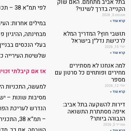
בתל אביב מתחמם. האם שוק
לפי תמ”א 38 – תכנית המתאר הארצית לחיזוק מבנים קיימים בפני רעידות אדמה.
הקנייה בדרך לשינוי?
אוגוסט 3, 2026
קרא עוד »
במילים אחרות: העיר
תושבי חוץ? המדריך המלא
מבחינתה, ההיגיון פ
לרכישת נדל״ן בישראל
בעלי הנכסים בבניין
יולי 15, 2026
קרא עוד »
שלשיטת העירייה כל בעלי הנכסים 
למה אנחנו לא מסתירים
אז אם קיבלתי זכוי
מחירים ופותחים כל סרטון עם
מספר
למעשה, התכניות הל
יולי 12, 2026
קרא עוד »
מסיבות שונות – יש 
דירות להשקעה בתל אביב:
הנדרש לעריכת הפרוי
איפה מסתתרת התשואה
הגבוהה ביותר?
– תמ”א 38
אפריל 5, 2026
השבחה. אם כך, מדו
קרא עוד »