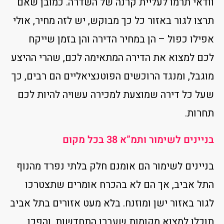
וודאי תרמו לעליית קרנה של השדרה. כמובן שאם
תרצו לגור באזור כל כך מבוקש, יש לזה מחיר, אולי
אפילו כפול – הן במחיר הדירה והן בזמן שייקח
לכם למצוא את הדירה המתאימה לכם, שהרי ההיצע
מוגבל, ומנגד הרוכשים הפוטנציאליים הם רבים, כך
שעל כל דירה שמוצעת למכירה עשויה להיות לכם
תחרות.
בניינים לשימור ותמ”א 38 בכל מקום
בניינים לשימור הם אומנם חלק בלתי נפרד מהנוף
התל אביב, אך הם לא בהכרח אומרים שתצטרכו
לגור באזור ישן ומוזנח. בלא מעט אזורים בתל אביב
תוכלו למצוא מקומות שעברו התחדשות, והפכו