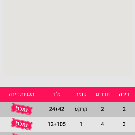
דירה
חדרים
קומה
מ"ר
תכניות דירה
2
2
קרקע
24+42
12+105
1
4
3