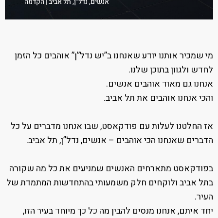
אנשים, נדל"ן, תל אביב | הקדמה
מה חשוב לדעת לפני קניית דירה בתל אביב? |
44:42
פרק 5 עם שי חזן
מי שמכיר אותנו יודע שאנחנו ב”יש נדל”ן” אוהבים כל הזמן
לחדש ולגוון בתוכן שלנו.
איך אפשר להתמודד עם העלייה בריביות? | פרק 6
אנחנו גם מאוד אוהבים אנשים.
והכי אנחנו אוהבים את תל אביב.
35:47
עם אביב לוי
אז החלטנו לעלות עם פודקאסט, שבו אנחנו מדברים על כל
איך הגרפיטי משנה את פניה של תל אביב? | פרק
הדברים שאנחנו הכי אוהבים – אנשים, נדל”ן, תל אביב.
35:19
7 עם ישראל רבינוביץ'
בפודקאסט מתארחים האנשים שמניעים את כל מה שקורה
בתל אביב ולוקחים חלק משמעותי בהתחדשות המתמדת של
למה דרום תל אביב היא המקום המעניין ביותר
העיר.
יחד איתם, אנחנו מנסים להבין מה כל כך מיוחד בעיר הזו,