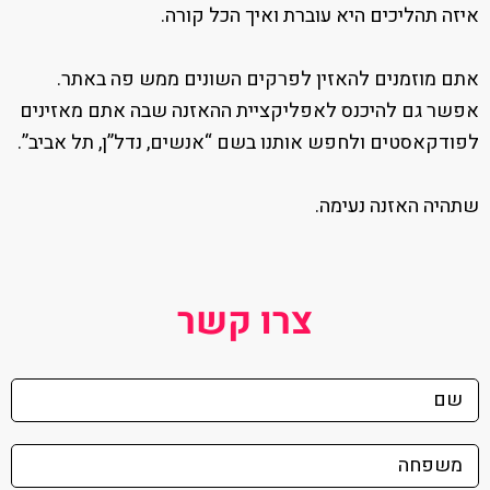
להשקעות נדל"ן בעיר? | פרק 8 עם משה אקילוב
איזה תהליכים היא עוברת ואיך הכל קורה.
32:12
אתם מוזמנים להאזין לפרקים השונים ממש פה באתר.
אפשר גם להיכנס לאפליקציית ההאזנה שבה אתם מאזינים
למה כדאי לקנות דירה דווקא בצפון תל אביב,
לפודקאסטים ולחפש אותנו בשם “אנשים, נדל”ן, תל אביב”.
32:33
והאם זה בכלל אפשרי? | פרק 9 עם אבי ביסון
שתהיה האזנה נעימה.
איך מצליחים כמתווכים בשוק הנדל"ן של תל
צרו קשר
35:02
אביב? | פרק 10 עם שחר רבינוביץ
כיצד "עזרה ובצרון" מעצבת את תל אביב? | פרק
41:31
11 עם ד"ר אלי גינזברג