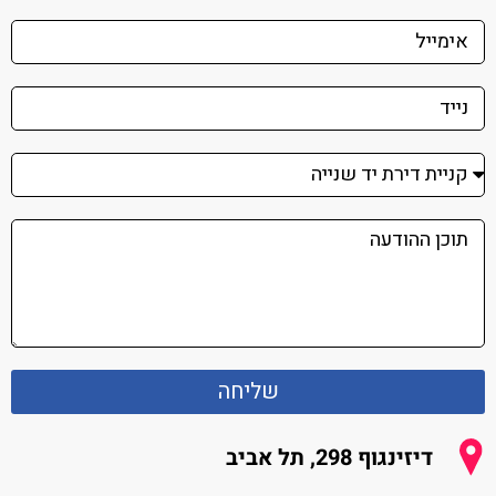
תובנות על מקצוע התיווך | פרק 12 עם עמית
24:59
גולדמן
שליחה
דיזינגוף 298, תל אביב