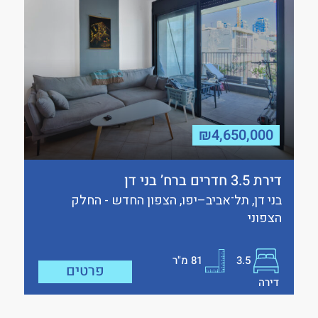
₪4,650,000
דירת 3.5 חדרים ברח’ בני דן
בני דן, תל־אביב–יפו, הצפון החדש - החלק
הצפוני
3.5
81
מ"ר
פרטים
דירה