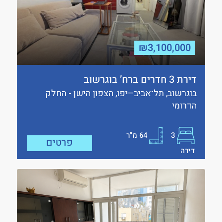
₪3,100,000
דירת 3 חדרים ברח’ בוגרשוב
בוגרשוב, תל־אביב–יפו, הצפון הישן - החלק
הדרומי
3
64
מ"ר
פרטים
דירה