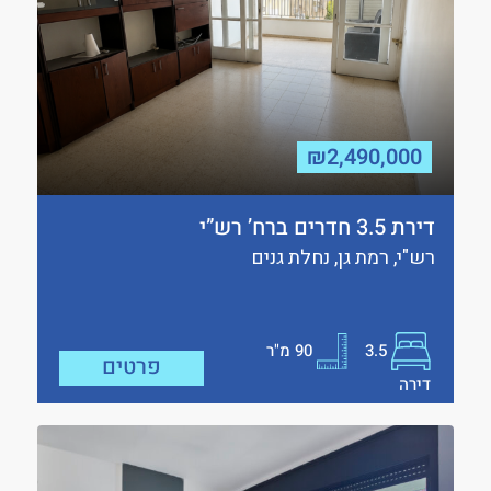
₪2,490,000
דירת 3.5 חדרים ברח’ רש”י
רש"י, רמת גן, נחלת גנים
3.5
90
מ"ר
פרטים
דירה