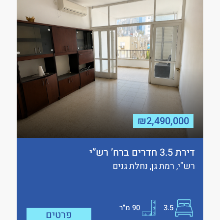
₪2,490,000
דירת 3.5 חדרים ברח’ רש”י
רש"י, רמת גן, נחלת גנים
3.5
90
מ"ר
פרטים