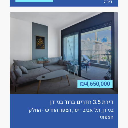
דירה
₪4,650,000
דירת 3.5 חדרים ברח’ בני דן
בני דן, תל־אביב–יפו, הצפון החדש - החלק
הצפוני