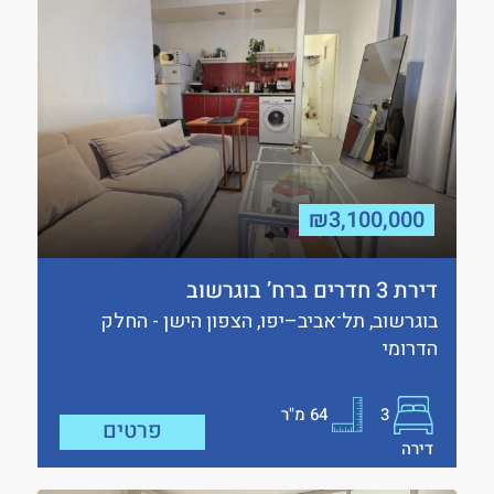
₪3,100,000
דירת 3 חדרים ברח’ בוגרשוב
בוגרשוב, תל־אביב–יפו, הצפון הישן - החלק
הדרומי
3
64
מ"ר
פרטים
דירה