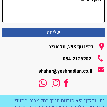
שליחה
דיזינגוף 298, תל אביב
054-2126202
shahar@yeshnadlan.co.il
“יש נדל”ן” היא סוכנות תיווך בתל אביב. מתווכי
הסוכנות בעלי היכרות אישית וקרובה עם מרבית