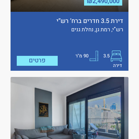
₪2,490,000
דירת 3.5 חדרים ברח’ רש”י
רש"י, רמת גן, נחלת גנים
3.5
90
מ"ר
פרטים
דירה