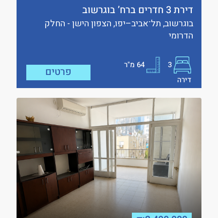
דירת 3 חדרים ברח’ בוגרשוב
בוגרשוב, תל־אביב–יפו, הצפון הישן - החלק
הדרומי
3
64
מ"ר
פרטים
דירה