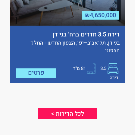
₪4,650,000
דירת 3.5 חדרים ברח’ בני דן
בני דן, תל־אביב–יפו, הצפון החדש - החלק
הצפוני
3.5
81
מ"ר
פרטים
דירה
לכל הדירות >