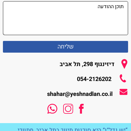
שליחה
דיזינגוף 298, תל אביב
054-2126202
shahar@yeshnadlan.co.il
“יש נדל”ן” היא סוכנות תיווך בתל אביב. מתווכי