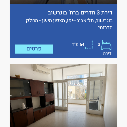
דירת 3 חדרים ברח’ בוגרשוב
בוגרשוב, תל־אביב–יפו, הצפון הישן - החלק
הדרומי
3
64
מ"ר
פרטים
דירה