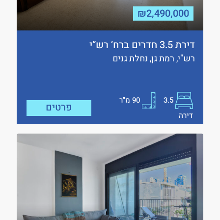
₪2,490,000
דירת 3.5 חדרים ברח’ רש”י
רש"י, רמת גן, נחלת גנים
3.5
90
מ"ר
פרטים
דירה