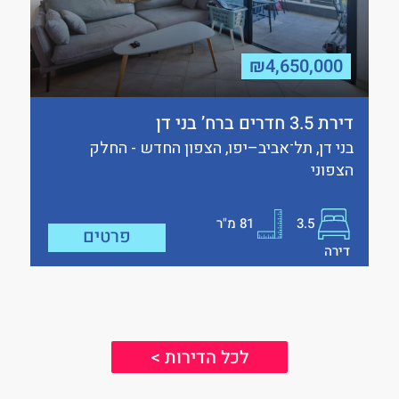
₪4,650,000
דירת 3.5 חדרים ברח’ בני דן
בני דן, תל־אביב–יפו, הצפון החדש - החלק
הצפוני
3.5
81
מ"ר
פרטים
דירה
לכל הדירות >