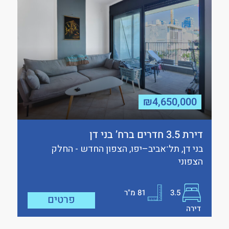
₪4,650,000
דירת 3.5 חדרים ברח’ בני דן
בני דן, תל־אביב–יפו, הצפון החדש - החלק
הצפוני
3.5
81
מ"ר
פרטים
דירה