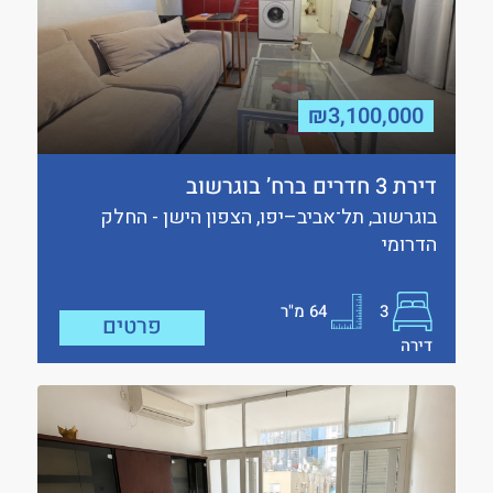
₪3,100,000
דירת 3 חדרים ברח’ בוגרשוב
בוגרשוב, תל־אביב–יפו, הצפון הישן - החלק
הדרומי
3
64
מ"ר
פרטים
דירה