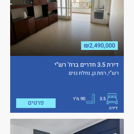
₪2,490,000
דירת 3.5 חדרים ברח’ רש”י
רש"י, רמת גן, נחלת גנים
3.5
90
מ"ר
פרטים
דירה