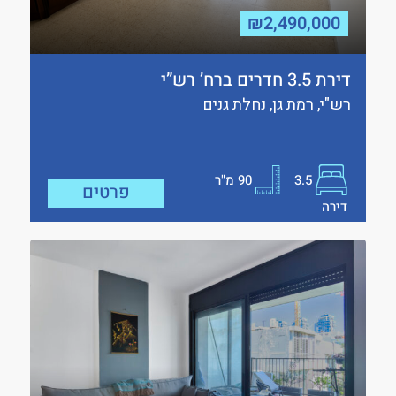
₪2,490,000
דירת 3.5 חדרים ברח’ רש”י
רש"י, רמת גן, נחלת גנים
3.5
90
מ"ר
פרטים
דירה