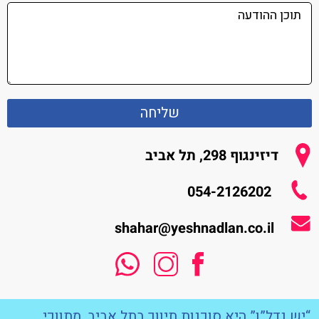
שליחה
דיזינגוף 298, תל אביב
054-2126202
shahar@yeshnadlan.co.il
“יש נדל”ן” היא סוכנות תיווך בתל אביב. מתווכי