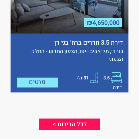
₪4,650,000
דירת 3.5 חדרים ברח’ בני דן
בני דן, תל־אביב–יפו, הצפון החדש - החלק
הצפוני
3.5
81
מ"ר
פרטים
דירה
לכל הדירות >