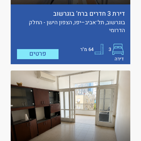
דירת 3 חדרים ברח’ בוגרשוב
בוגרשוב, תל־אביב–יפו, הצפון הישן - החלק
הדרומי
3
64
מ"ר
פרטים
דירה