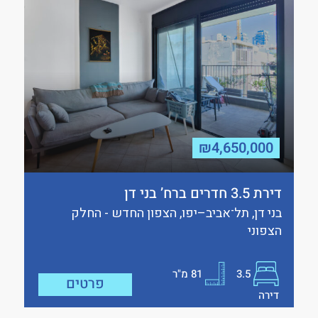
₪4,650,000
דירת 3.5 חדרים ברח’ בני דן
בני דן, תל־אביב–יפו, הצפון החדש - החלק
הצפוני
3.5
81
מ"ר
פרטים
דירה