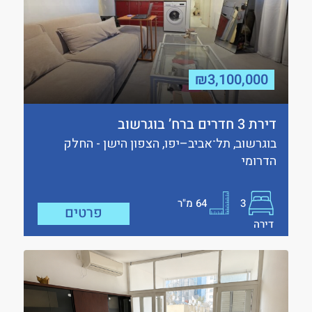
₪3,100,000
דירת 3 חדרים ברח’ בוגרשוב
בוגרשוב, תל־אביב–יפו, הצפון הישן - החלק
הדרומי
3
64
מ"ר
פרטים
דירה