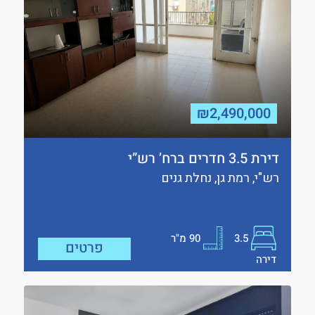
₪2,490,000
דירת 3.5 חדרים ברח’ רש”י
רש"י, רמת גן, נחלת גנים
3.5
90
מ"ר
פרטים
דירה