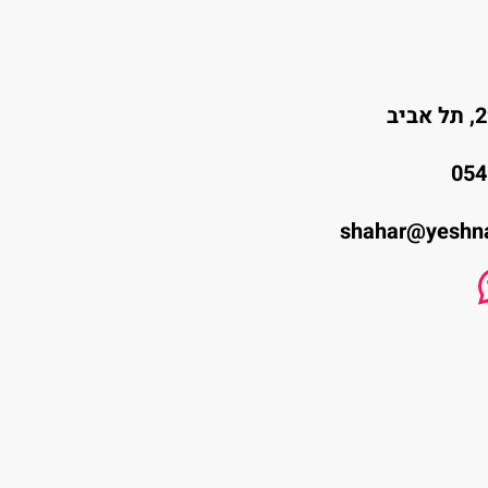
054
shahar@yeshna