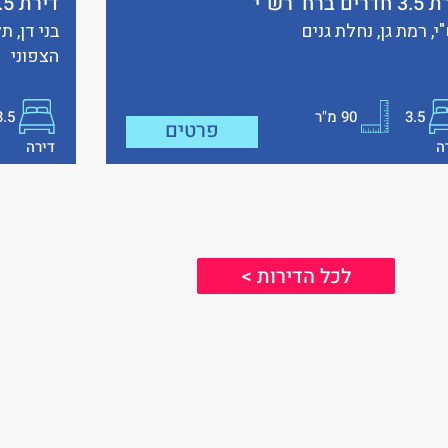
ים ברח’ רש”י
דירת 3.5 חדרים ברח’ בני דן
י, רמת גן, נחלת גנים
בני דן, 
הצפוני
3.5
90
מ"ר
3.5
פרטים
ה
דירה
לכל הדירות >