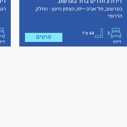
דירת 3 חדרים ברח’ בוגרשוב
דירת 3.5 חדר
בוגרשוב, תל־אביב–יפו, הצפון הישן - החלק
רש"
הדרומי
3
64
מ"ר
פרטים
דירה
דיר