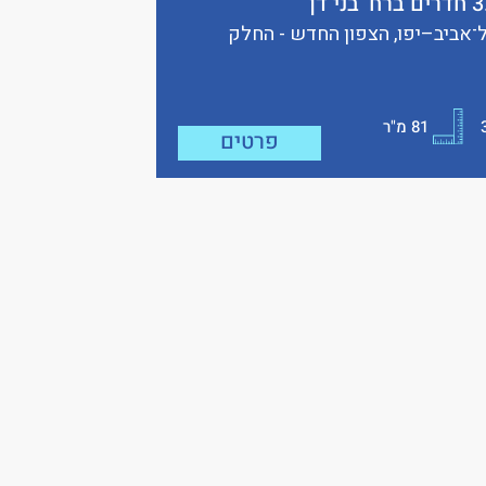
תל־אביב–יפו, הצפון החדש - החלק
81
מ"ר
פרטים