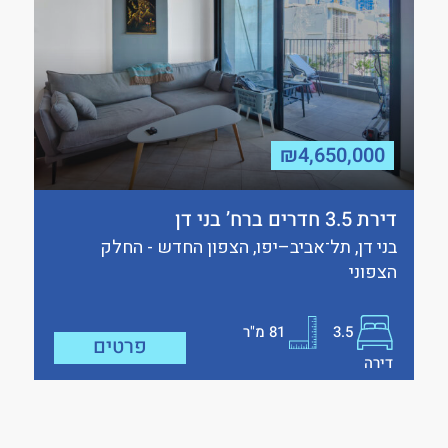
₪4,650,000
דירת 3.5 חדרים ברח’ בני דן
בני דן, תל־אביב–יפו, הצפון החדש - החלק
הצפוני
3.5
81
מ"ר
פרטים
דירה