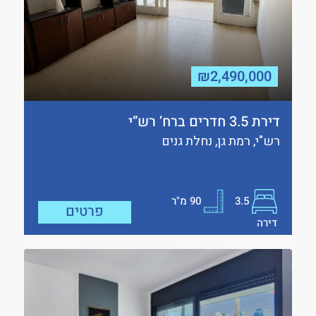
₪2,490,000
דירת 3.5 חדרים ברח’ רש”י
רש"י, רמת גן, נחלת גנים
3.5
90
מ"ר
פרטים
דירה