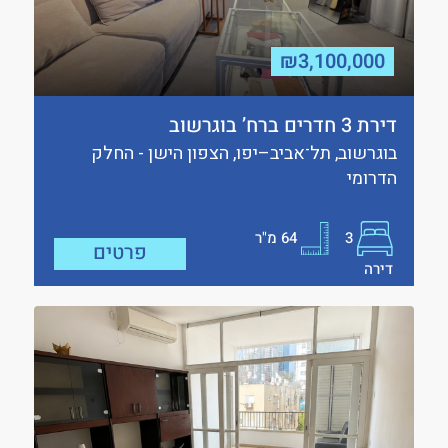
₪3,100,000
דירת 3 חדרים ברח’ בוגרשוב
בוגרשוב, תל־אביב–יפו, הצפון הישן - החלק
הדרומי
3
64
מ"ר
פרטים
דירה