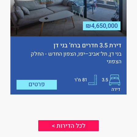
₪4,650,000
דירת 3.5 חדרים ברח’ בני דן
בני דן, תל־אביב–יפו, הצפון החדש - החלק
הצפוני
3.5
81
מ"ר
פרטים
דירה
לכל הדירות >