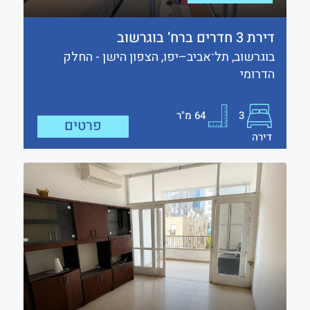
דירת 3 חדרים ברח’ בוגרשוב
בוגרשוב, תל־אביב–יפו, הצפון הישן - החלק
הדרומי
3
64
מ"ר
פרטים
דירה