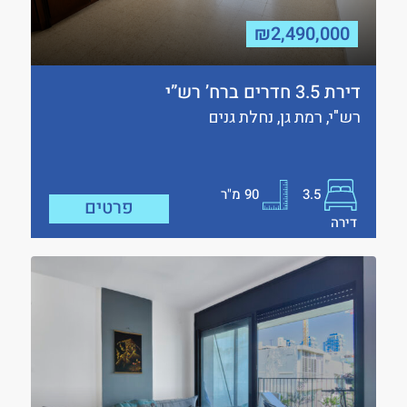
₪2,490,000
דירת 3.5 חדרים ברח’ רש”י
רש"י, רמת גן, נחלת גנים
3.5
90
מ"ר
פרטים
דירה