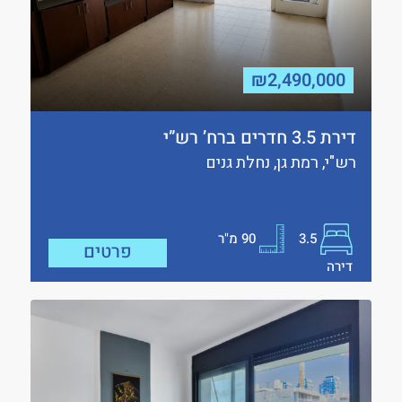
₪2,490,000
דירת 3.5 חדרים ברח’ רש”י
רש"י, רמת גן, נחלת גנים
3.5
90
מ"ר
פרטים
דירה