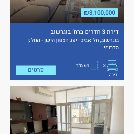
₪3,100,000
דירת 3 חדרים ברח’ בוגרשוב
בוגרשוב, תל־אביב–יפו, הצפון הישן - החלק
הדרומי
3
64
מ"ר
פרטים
דירה