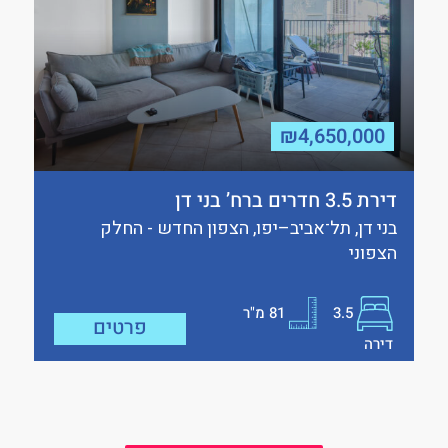
₪4,650,000
דירת 3.5 חדרים ברח’ בני דן
בני דן, תל־אביב–יפו, הצפון החדש - החלק
הצפוני
3.5
81
מ"ר
פרטים
דירה